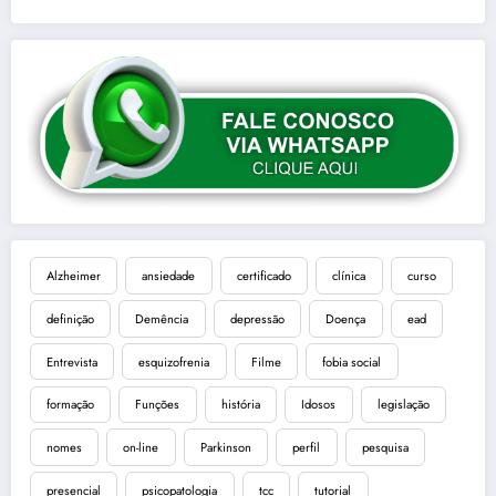
Alzheimer
ansiedade
certificado
clínica
curso
definição
Demência
depressão
Doença
ead
Entrevista
esquizofrenia
Filme
fobia social
formação
Funções
história
Idosos
legislação
nomes
on-line
Parkinson
perfil
pesquisa
presencial
psicopatologia
tcc
tutorial