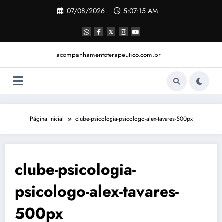
Pular
07/08/2026
5:07:16 AM
para
o
conteúdo
acompanhamentoterapeutico.com.br
Página inicial
clube-psicologia-psicologo-alex-tavares-500px
clube-psicologia-
psicologo-alex-tavares-
500px