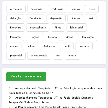
Alzheimer
ansiedade
certificado
clínica
curso
definição
Demência
depressão
Doença
ead
Entrevista
esquizofrenia
Filme
fobia social
formação
Funções
história
Idosos
legislação
nomes
on-line
Parkinson
perfil
pesquisa
presencial
psicopatologia
tcc
tutorial
Posts recentes
Acompanhamento Terapêutico (AT) na Psicologia: o que muda com a
Nota Técnica nº 44/2025 do CFP?
Acompanhamento Terapêutico (AT) na Fobia Social: Quando a
Terapia Vai Onde o Medo Mora
A Regulamentação Que Pode Transformar a Profissão de