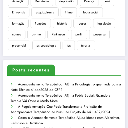
definição
Demência
depressão
Doença
ead
Entrevista
esquizofrenia
Filme
fobia social
formação
Funções
história
Idosos
legislação
nomes
on-line
Parkinson
perfil
pesquisa
presencial
psicopatologia
tcc
tutorial
Posts recentes
Acompanhamento Terapêutico (AT) na Psicologia: o que muda com a
Nota Técnica nº 44/2025 do CFP?
Acompanhamento Terapêutico (AT) na Fobia Social: Quando a
Terapia Vai Onde o Medo Mora
A Regulamentação Que Pode Transformar a Profissão de
Acompanhante Terapêutico no Brasil no Projeto de Lei 1.432/2024
Como o Acompanhamento Terapêutico Ajuda Idosos com Alzheimer,
Parkinson e Demência